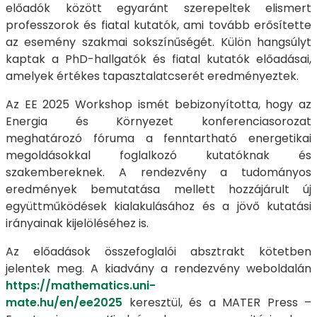
előadók között egyaránt szerepeltek elismert
professzorok és fiatal kutatók, ami tovább erősítette
az esemény szakmai sokszínűségét. Külön hangsúlyt
kaptak a PhD-hallgatók és fiatal kutatók előadásai,
amelyek értékes tapasztalatcserét eredményeztek.
Az EE 2025 Workshop ismét bebizonyította, hogy az
Energia és Környezet konferenciasorozat
meghatározó fóruma a fenntartható energetikai
megoldásokkal foglalkozó kutatóknak és
szakembereknek. A rendezvény a tudományos
eredmények bemutatása mellett hozzájárult új
együttműködések kialakulásához és a jövő kutatási
irányainak kijelöléséhez is.
Az előadások összefoglalói absztrakt kötetben
jelentek meg. A kiadvány a rendezvény weboldalán
https://mathematics.uni-
mate.hu/en/ee2025
keresztül, és a MATER Press –