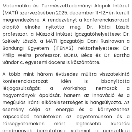
Matematika és Természettudományi Alapok Intézet
(MATI) szervezésében 2025. december 11-12.-én került
megrendezésre. A rendezvényt a konferenciasorozat
alapító elnöke nyitotta meg, Dr. Kátai László
professzor, a Műszaki Intézet igazgatóhelyettese; Dr.
Székely László, a MATI igazgatója; Dani Rusirawan a
Bandungi Egyetem (ITENAS) rektorhelyettese; Dr.
Philip Weihs professzor, BOKU, Bécs és Dr. Bartha
Sándor c. egyetemi docens is köszöntötte.
A több mint három évtizedes múltra visszatekintő
konferenciasorozat idén is bizonyította
létjogosultságát: a Workshop nemcsak a
hagyományok ápolását, hanem az innováció és a
megújulás iránti elkötelezettséget is hangsúlyozta. Az
esemény célja az energia és a környezethez
kapcsolódó területeken az egyetemünkön és a
társegyetemeken elért legfrissebb kutatási
eredmények bemutatása, valamint a nemzetközi