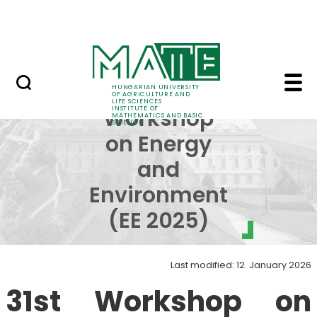
Science
Skip to Main Content
Events in the Institute
ee2025 - Institute of
31st
HUNGARIAN UNIVERSITY
OF AGRICULTURE AND
LIFE SCIENCES
INSTITUTE OF
Workshop
MATHEMATICS AND BASIC
SCIENCE
on Energy
and
Environment
(EE 2025)
Last modified: 12. January 2026
31st Workshop on